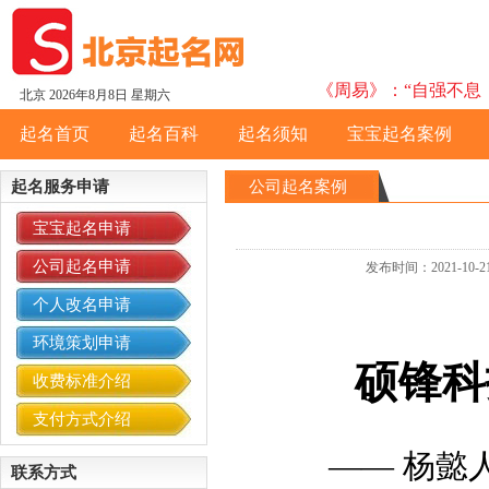
《周易》：“自强不息，
北京
2026年8月8日 星期六
起名首页
起名百科
起名须知
宝宝起名案例
起名服务申请
公司起名案例
宝宝起名申请
公司起名申请
发布时间：2021-
个人改名申请
环境策划申请
硕锋科
收费标准介绍
支付方式介绍
——
杨懿
联系方式