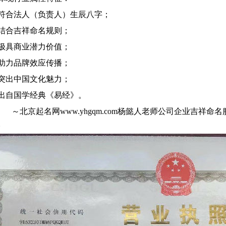
合法人（负责人）生辰八字；
合吉祥命名规则；
具商业潜力价值；
力品牌效应传播；
出中国文化魅力；
自国学经典《易经》。
起名网www.yhgqm.com杨懿人老师公司企业吉祥命名服务，
。