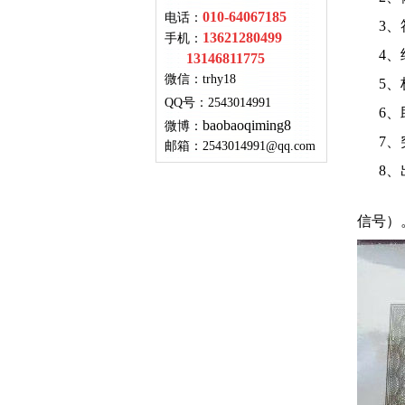
010-64067185
电话：
3、符
13621280499
手机：
4、结
13146811775
微信：
trhy18
5、极
QQ号
：
2543014991
6、助
baobaoqiming8
微博：
7、突
邮箱：
2543014991@qq.com
8、出
～北京
信号）