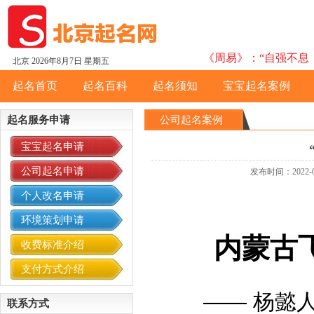
《周易》：“自强不息，
北京
2026年8月7日 星期五
起名首页
起名百科
起名须知
宝宝起名案例
起名服务申请
公司起名案例
宝宝起名申请
公司起名申请
发布时间：2022
个人改名申请
环境策划申请
内蒙古
收费标准介绍
支付方式介绍
——
杨懿
联系方式