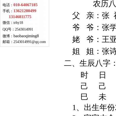
农历八月
010-64067185
电话：
13621280499
手机：
父 亲：张
13146811775
微信：
trhy18
爷 爷：张学
QQ号
：
2543014991
baobaoqiming8
微博：
姥 爷：王亚
邮箱：
2543014991@qq.com
姐 姐：张诗
二、生辰八字
时 日
己 己 
巳 未 
1、出生年份2