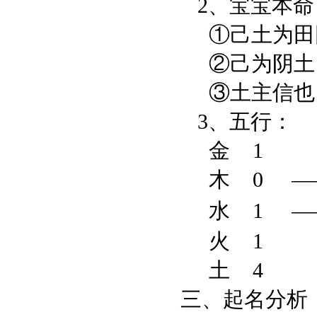
2、宝宝本命
①己土为田
②己为阴土，
③土主信也，
3、
五行：
金 1
木 0
—
水 1
—
火 1
土 4
三、起名分析