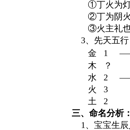
①丁火为灯
②丁为阴火，
③火主礼也，
3、先天五行
金 1
—
木 ？
水 2
—
火 3
土 2
三、命名分析
1、宝宝生辰八