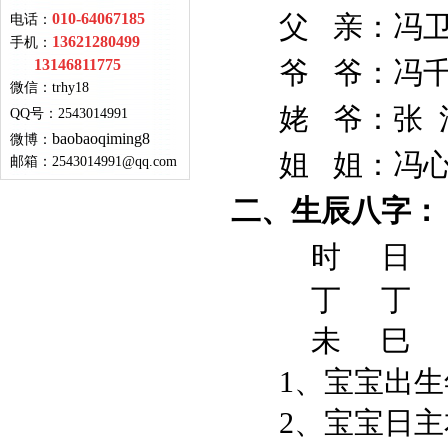
010-64067185
父 亲：
电话：
13621280499
手机：
13146811775
爷 爷：冯千
微信：
trhy18
姥 爷：张 
QQ号
：
2543014991
baobaoqiming8
微博：
姐 姐：冯心
邮箱：
2543014991@qq.com
二、生辰八字：
时 日
丁 丁 
未 巳 
1、宝宝出生年份
2、宝宝日