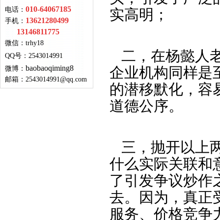
010-64067185
电话：
实高明；
13621280499
手机：
13146811775
微信：
trhy18
二，在杨懿人老
QQ号
：
2543014991
baobaoqiming8
企业机构同样是
微博：
邮箱：
2543014991@qq.com
的潜移默化，容
道德公序。
三，抛开以上两
什么实际关联和
了引发争议炒作
去。因为，真正
服务、价格竞争