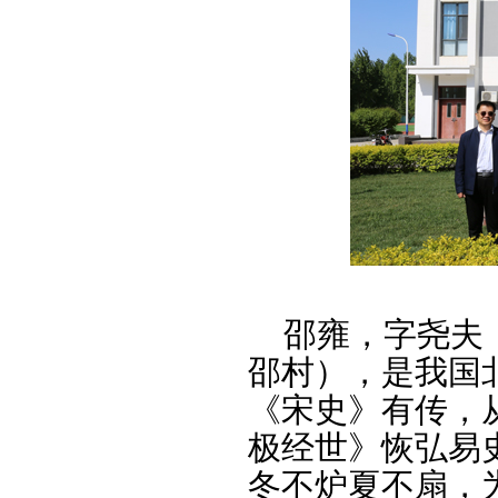
邵雍，字尧夫，
邵村），是我国
《宋史》有传，
极经世》恢弘易
冬不炉夏不扇，