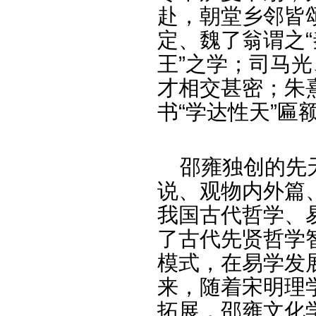
赴，朝堂乡邻皆
定、魏了翁谓之“
王”之学；司马
才相交甚密；朱
书“学达性天”匾
邵雍独创的先天
说、观物内外篇
我国古代哲学、
了古代先贤哲学
模式，在易学发
来，随着宋明理
拓展，邵雍文化