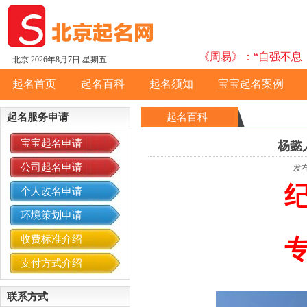
《周易》：“自强不息，
北京
2026年8月7日 星期五
起名首页
起名百科
起名须知
宝宝起名案例
起名服务申请
起名百科
宝宝起名申请
杨懿
公司起名申请
发布
纪
个人改名申请
环境策划申请
收费标准介绍
支付方式介绍
联系方式