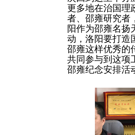
更多地在治国理
者、邵雍研究者
阳作为邵雍名扬
动，洛阳要打造
邵雍这样优秀的
共同参与到这项
邵雍纪念安排活