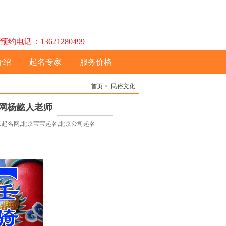
话：13621280499
介绍
起名专家
服务价格
首页
>
民俗文化
名网杨懿人老师
北京起名网,北京宝宝起名,北京公司起名