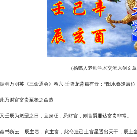
（
杨懿人老师学术交流原创文章
、据明万明英《三命通会》卷六·壬骑龙背篇有云：“阳水叠逢辰位
、此乃财官富贵至极之命造！
、又壬辰为魁罡之日，宜身旺，忌财官，则官爵显达富贵非常。
、命书所云，辰主贵，寅主富，此命造己土官星透出天干，辰土