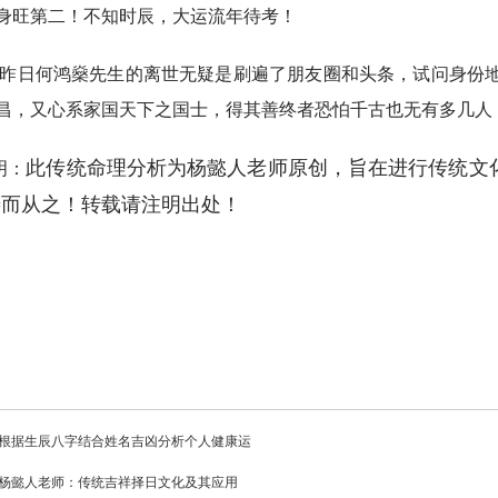
身旺第二！不知时辰，大运流年待考！
、昨日何鸿燊先生的离世无疑是刷遍了朋友圈和头条，试问身份
昌，又心系家国天下之国士，得其善终者恐怕千古也无有多几人
此传统命理分析为杨懿人老师原创，旨在进行传统文
明：
善而从之！转载请注明出处！
根据生辰八字结合姓名吉凶分析个人健康运
杨懿人老师：传统吉祥择日文化及其应用