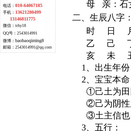
母 亲：
石
010-64067185
电话：
13621280499
手机：
二、生辰八字
13146811775
微信：
trhy18
时 日 
QQ号
：
2543014991
baobaoqiming8
微博：
乙 己 丁
邮箱：
2543014991@qq.com
亥 未 丑
1、出生年份
2、宝宝本命
①己土为田
②己为阴性之
③土主信也，
3、
五行：