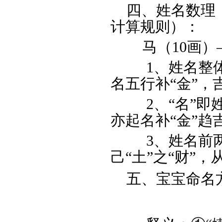
四、姓名数理（
计算规则）：
马（10画）
1、
姓名整
名五行补“金”，
2、“
名
”即
亦起名补“金”趋
3、姓名前两字
己“土”之
“财”，
五、宝宝命名
马