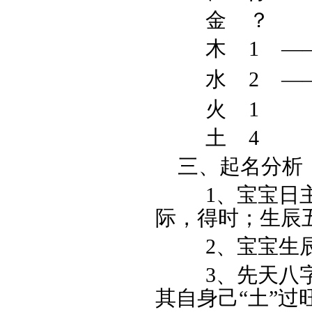
金 ？
木 1
—
水 2
—
火 1
土 4
三、起名分析
1、宝宝日主己
际，得时；生辰
2、宝宝生辰命
3、先天八字五
其自身己“土”过