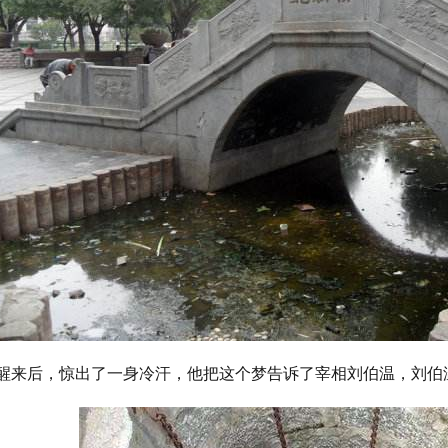
醒来后，惊出了一身冷汗，他把这个梦告诉了宰相刘伯温，刘伯