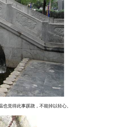
温也觉得此事蹊跷，不能掉以轻心。