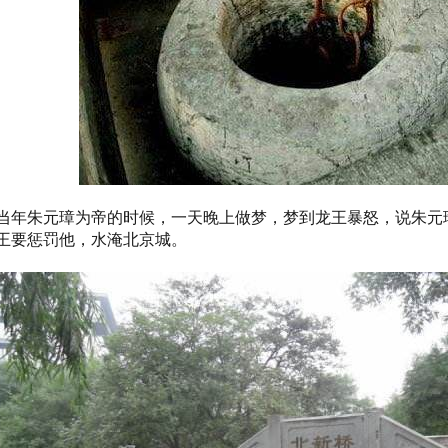
当年朱元璋为帝的时候，一天晚上做梦，梦到龙王暴怒，说朱元
王要惩罚他，水淹北京城。