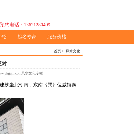
话：13621280499
介绍
起名专家
服务价格
首页
>
风水文化
应对
w.yhgqm.com风水文化专栏
建筑坐北朝南，东南《巽》位威镇泰