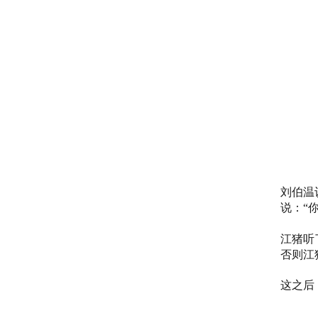
刘伯温
说：“
江猪听
否则江
这之后