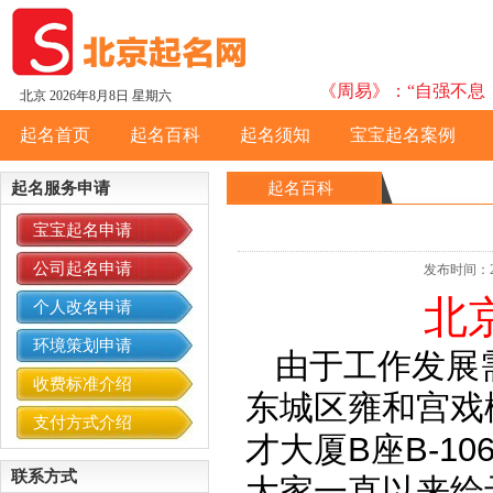
《周易》：“自强不息，
北京
2026年8月8日 星期六
起名首页
起名百科
起名须知
宝宝起名案例
起名服务申请
起名百科
宝宝起名申请
公司起名申请
发布时间：20
北
个人改名申请
环境策划申请
由于工作发展
收费标准介绍
东城区雍和宫戏楼
支付方式介绍
才大厦B座B-1
联系方式
大家一直以来给