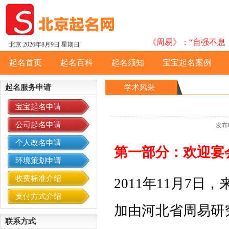
《周易》：“自强不息，
北京
2026年8月9日 星期日
起名首页
起名百科
起名须知
宝宝起名案例
起名服务申请
学术风采
宝宝起名申请
公司起名申请
发布
个人改名申请
第一部分：欢迎宴
环境策划申请
收费标准介绍
2011年11月7日
，
支付方式介绍
加由河北省周易研
联系方式