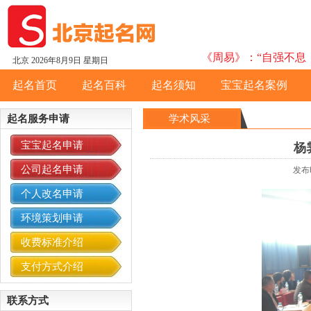
《周易》：“自强不息，
北京
2026年8月9日 星期日
起名首页
起名百科
起名须知
宝宝起名案例
起名服务申请
学术风采
宝宝起名申请
杨
公司起名申请
发布
个人改名申请
环境策划申请
收费标准介绍
支付方式介绍
联系方式