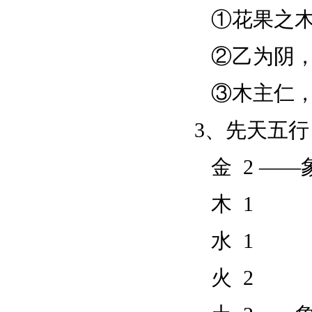
①花果之木
②乙为阴，
③木主仁，
3
、先天
五行
金 2 ——
木 1
水 1
火 2