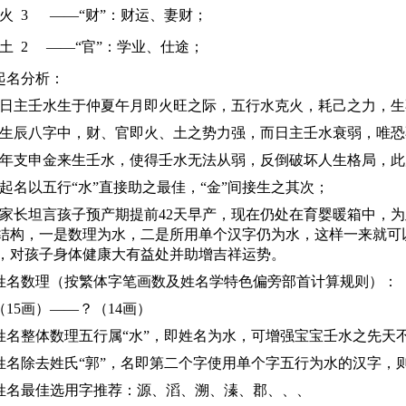
 3
——“财”
：财运、妻财；
 2
——“官”：学业、仕途；
起名分析：
主壬水生于仲夏午月即火旺之际，五行水克火，耗己之力，生
辰八字中，财、官即火、土之势力强，而日主壬水衰弱，唯恐
支申金来生壬水，使得壬水无法从弱，反倒破坏人生格局，此
名以五行“水”直接助之最佳，“金”间接生之其次；
长坦言孩子预产期提前42天早产，现在仍处在育婴暖箱中，为
结构，一是数理为水，二是所用单个汉字仍为水，这样一来就可
，对孩子身体健康大有益处并助增吉祥运势。
名数理（按繁体字笔画数及姓名学特色偏旁部首计算规则）：
5画）——？（14
画
）
整体数理五行属“水”，即姓名为水，可增强宝宝壬水之先天
除去姓氏“郭”，名即第二个字使用单个字五行为水的汉字，
最佳选用字推荐：源、滔、溯、溱、郡、、、