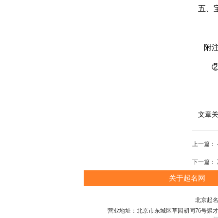
五、宝
附注
②祈
文章关
上一篇：
下一篇：
关于起名网
北京起名
营业地址：北京市东城区草园胡同76号聚才大厦A座