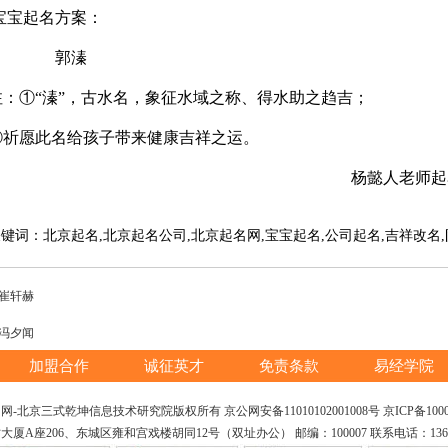
宝起名方案：
郭溱
：①“
溱
”，古水名，象征水域之称、得水助之趋吉；
愿此名给孩子带来健康
吉祥之运
。
杨懿人老师起名
键词：北京起名,北京起名公司,
北京起名网
,
宝宝起名,公司起名,吉祥改名
崔轩赫
冯夕闻
加盟合作
诚征英才
免责条款
易经学院
网-北京三式乾坤信息技术研究院版权所有 京公网安备11010102001008号
京ICP备1000
206、东城区雍和宫戏楼胡同12号（双址办公） 邮编：100007 联系电话：136212804