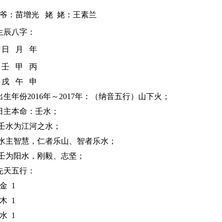
：苗增光 姥 姥：王素兰
生辰八字：
 日 月 年
壬 甲 丙
戌 午 申
生年份2016年～2017年：（纳音五行）山下火；
主本命：壬水；
水为江河之水；
主智慧，仁者乐山、智者乐水；
为阳水，刚毅、志坚；
先天
五行：
金 1
 1
 1