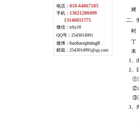
010-64067185
电话：
姥 爷
13621280499
手机：
13146811775
二、
微信：
trhy18
时
QQ号
：
2543014991
丁 
baobaoqiming8
微博：
邮箱：
2543014991@qq.com
未 
1、出
2、日
①壬
②水
③壬
3、
木
水