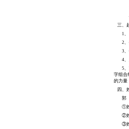
火
土
三、
1、日
2、生
3、年
4、起
5、家
字组合
的力量
四、姓
郭（1
①姓名
②姓名
③姓名