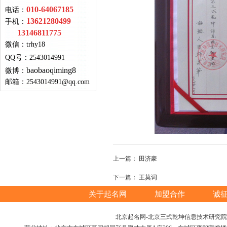
010-64067185
电话：
13621280499
手机：
13146811775
微信：
trhy18
QQ号
：
2543014991
baobaoqiming8
微博：
邮箱：
2543014991@qq.com
上一篇：
田济豪
下一篇：
王莫词
关于起名网
加盟合作
诚
北京起名网-北京三式乾坤信息技术研究院版权所