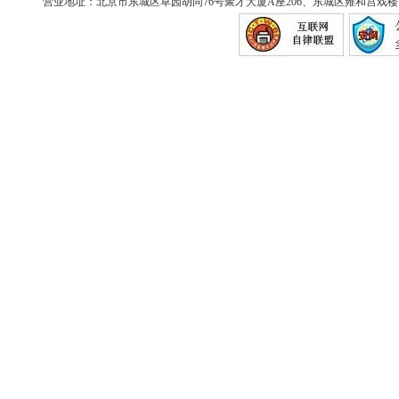
营业地址：北京市东城区草园胡同76号聚才大厦A座206、东城区雍和宫戏楼胡同12号（