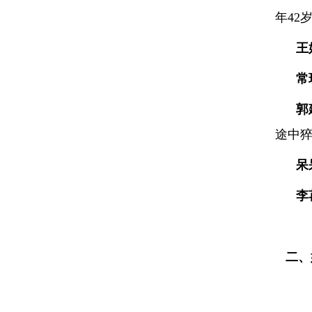
年42
王
常
郭
途中猝
呆
李
二、姓