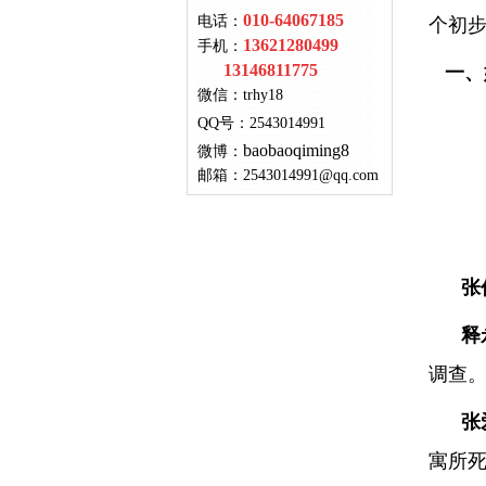
010-64067185
电话：
个初
13621280499
手机：
13146811775
一、姓
微信：
trhy18
QQ号
：
2543014991
baobaoqiming8
微博：
邮箱：
2543014991@qq.com
张
释
调查
张
寓所