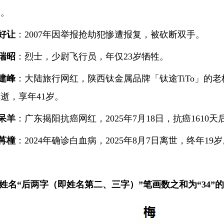
岁。
好让
：2007年因举报抢劫犯惨遭报复，被砍断双手。
瑞昭
：烈士，少尉飞行员，年仅23岁牺牲。
建峰
：大陆旅行网红，陕西钛金属品牌「钛途TiTo」的老板
逝，享年41岁。
呆羊
：广东揭阳抗癌网红，2025年7月18日，抗癌1610
苒橦
：2024年确诊白血病，2025年8月7日离世，终年19
名“后两字（即姓名第二、三字）”笔画数之和为“34”