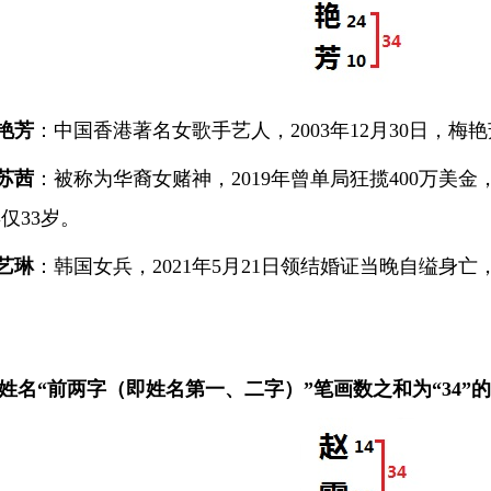
艳芳
：中国香港著名女歌手艺人，2003年12月30日，梅
苏茜
：被称为华裔女赌神，2019年曾单局狂揽400万美金，
仅33岁。
艺琳
：韩国女兵，2021年5月21日领结婚证当晚自缢身
姓名“前两字（即姓名第一、二字）”笔画数之和为“34”