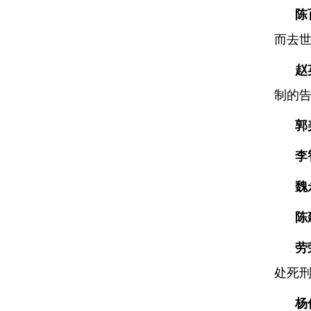
陈
而去世
赵
制的
郭
李
魏
陈
劳
处死
杨