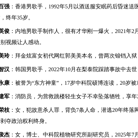
百强
：香港男歌手，1992年5月以酒送服安眠药后昏迷送医
，终年35岁。
英俊
：内地男歌手制作人，很有才华刚一爆火，2021年2
告别视频让人感动。
美玲
：拜金炫富女初代网红郭美美本名，曾两次锒铛入狱
智汉
：韩国男歌手，2022年10月在梨泰院踩踏事故中去世
永康
：被誉为“东方神童”，17岁中科院硕博连读，20岁被
建军
：消防员，为营救跳楼轻生女子不幸坠落牺牲，享年2
荣枝
：女，犯故意杀人罪，背负7条人命，潜逃20年终落网
刑剥夺政治权利终身。
俊杰
：女，博士、中科院植物研究所副研究员，2025年7