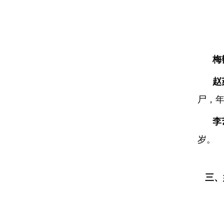
梅
赵
尸，年
李
岁。
三、