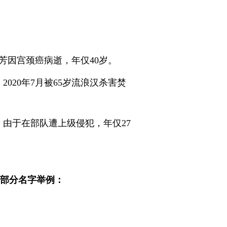
艳芳因宫颈癌病逝，年仅40岁。
2020年7月被65岁流浪汉杀害焚
亡，由于在部队遭上级侵犯，年仅27
的部分名字举例：