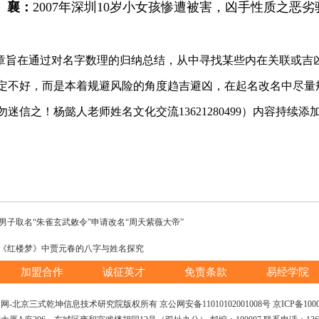
襄：
2007年深圳10岁小女孩惨遭被害，凶手性质之恶
章旨在通过对名字数理的归纳总结，从中寻找某些内在关联或吉
定不好，而是本着规避风险的角度趋吉避凶，在起名改名中尽量
勿迷信之！杨懿人老师姓名文化交流13621280499）内容持续添
男子取名“朱雀玄武敕令”申请改名“周天紫薇大帝”
《红楼梦》中贾元春的八字与姓名探究
加盟合作
诚征英才
免责条款
易经学院
网-北京三式乾坤信息技术研究院版权所有 京公网安备11010102001008号
京ICP备1000