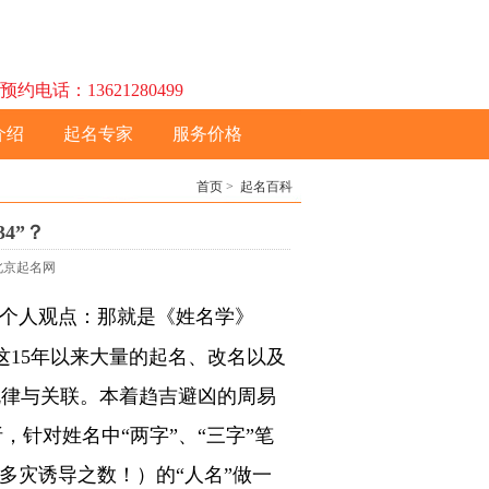
话：13621280499
介绍
起名专家
服务价格
首页
>
起名百科
4”？
：北京起名网
个人观点：那就是《姓名学》
这15年以来大量的起名、改名以及
规律与关联。本着趋吉避凶的周易
针对姓名中“两字”、“三字”笔
险多灾诱导之数！）的“人名”做一