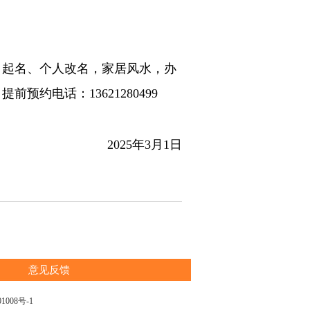
公司起名、个人改名，家居风水，办
约电话：13621280499
2025年3月1日
意见反馈
1008号-1