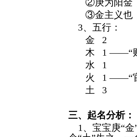
②庚为阳金，
③金主义也，
3、五行：
金 2
木 1 ——“
水 1
火 1 ——“
土 3
三、起名分析：
1、宝宝庚“金