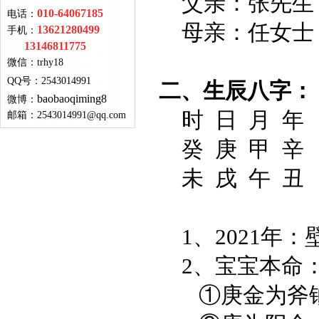
父亲：张先
010-64067185
电话：
母亲：任女士
13621280499
手机：
13146811775
微信：
trhy18
QQ号
：
2543014991
二、生辰八字：
baobaoqiming8
微博：
时 日 月 年
邮箱：
2543014991@qq.com
癸 庚 甲 辛
未 戌 午 丑
1、2021年：
2、宝宝本命
①庚金为斧钺