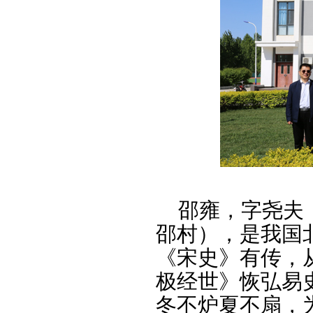
邵雍，字尧夫，
邵村），是我国
《宋史》有传，
极经世》恢弘易
冬不炉夏不扇，