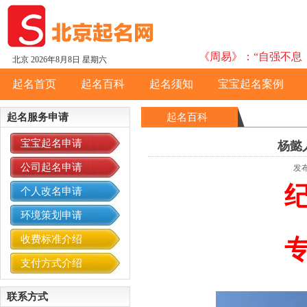
《周易》：“自强不息，
北京
2026年8月8日 星期六
起名首页
起名百科
起名须知
宝宝起名案例
起名服务申请
起名百科
宝宝起名申请
杨懿
公司起名申请
发布
纪
个人改名申请
环境策划申请
收费标准介绍
支付方式介绍
联系方式