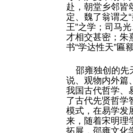
赴，朝堂乡邻皆
定、魏了翁谓之“
王”之学；司马
才相交甚密；朱
书“学达性天”匾
邵雍独创的先天
说、观物内外篇
我国古代哲学、
了古代先贤哲学
模式，在易学发
来，随着宋明理
拓展，邵雍文化