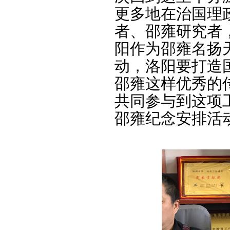
更多地在治国理
者、邵雍研究者
阳作为邵雍名扬
动，洛阳要打造
邵雍这样优秀的
共同参与到这项
邵雍纪念安排活