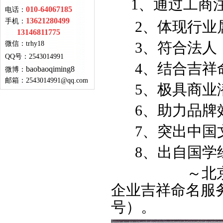
1、通过工商
010-64067185
电话：
13621280499
手机：
2、体现行业
13146811775
3、符合法人（
微信：
trhy18
QQ号
：
2543014991
4、结合吉祥
baobaoqiming8
微博：
邮箱：
2543014991@qq.com
5、极具商业
6、助力品牌
7、突出中国
8、出自国学
～北京起名网w
企业吉祥命名服务，
号）。