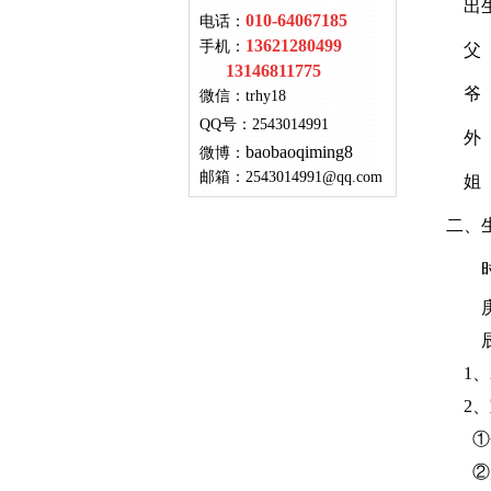
出生时间
010-64067185
电话：
13621280499
手机：
父
13146811775
爷 爷
微信：
trhy18
QQ号
：
2543014991
外 公
baobaoqiming8
微博：
邮箱：
2543014991@qq.com
姐 姐
二、
庚 
辰 
1、2
2、
①斧
②庚