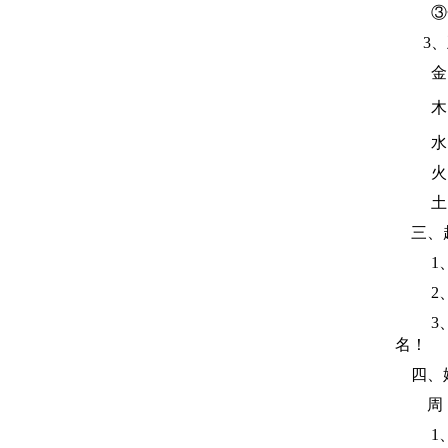
③金
3、
金
木
水
火
土
三、
1、宝
2、宝
3、
名！
四、姓
周（
1