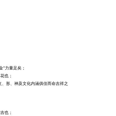
金”力量足矣；
添花也；
义、形、神及文化内涵俱佳而命吉祥之
，吉也；