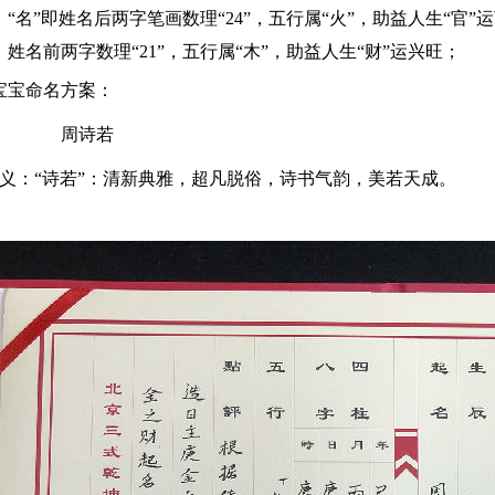
“
名
”即姓名后两字笔画数理“24”，五行属“火”，助益人生“官”
名前两字数理“21”，五行属“木”，
助益人生“财”运兴旺；
宝命名方案：
周诗若
：“
诗
若
”：清新典雅，超凡脱俗，
诗书
气韵
，美若天成
。