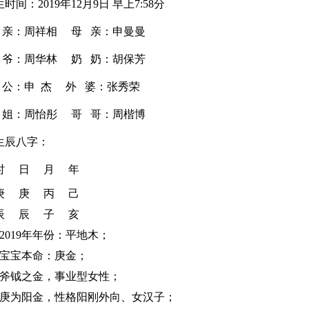
：2019年12月9日 早上7:58分
 亲：周祥相
母 亲：
申曼曼
：周华林 奶 奶：胡保芳
：申 杰 外 婆：张秀荣
：周怡彤 哥 哥：周楷博
生辰八字：
时 日 月 年
庚 丙 己
辰 子 亥
019年年份：平地木
；
宝宝本命：庚金；
钺之金，事业型女性；
为阳金，性格阳刚外向、女汉子；