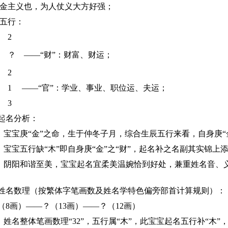
主义也，为人仗义大方好强；
五行：
 2
 ？
——
“财”：
财富、财运；
 2
 1
——
“官”：学业、事业、职位运、夫运；
 3
起名分析：
宝庚“金”之命，生于仲冬子月，综合生辰五行来看，自身庚“
宝五行缺“木”即自身庚“金”之“财”，起名补之名副其实锦上
阴阳和谐至美，
宝宝起名宜柔美温婉恰到好处，兼重姓名音、
名数理（按繁体字笔画数及姓名学特色偏旁部首计算规则）：
8画）——
？
（13
画
）——？（12
画
）
、
姓名整体笔画
数理“32”，五行属“木”，此宝宝起名五行补“木”