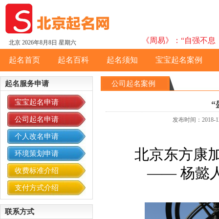
《周易》：“自强不息，
北京
2026年8月8日 星期六
起名首页
起名百科
起名须知
宝宝起名案例
起名服务申请
公司起名案例
宝宝起名申请
公司起名申请
发布时间：2018
个人改名申请
北京东方康
环境策划申请
——
杨懿
收费标准介绍
支付方式介绍
联系方式