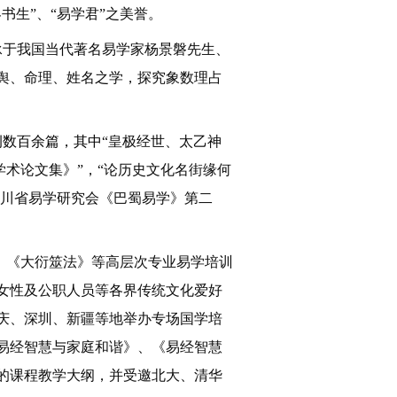
书生”、“易学君”之美誉。
承于我国当代著名易学家杨景磐先生、
舆、命理、姓名之学，
探究
象数理占
例数
百
余
篇，
其中
“皇极经世、太乙神
学术论文集》”
，
“论历史文化名街缘何
川省易学研究会《巴蜀易学》第二
》、《大衍筮法》等高层次专业易学培训
女性及公职人员等各界传统文化爱好
庆、深圳、新疆等地举办专场国学培
易经智慧与家庭和谐》、《易经智慧
的课程教学大纲，并受邀北大、清华