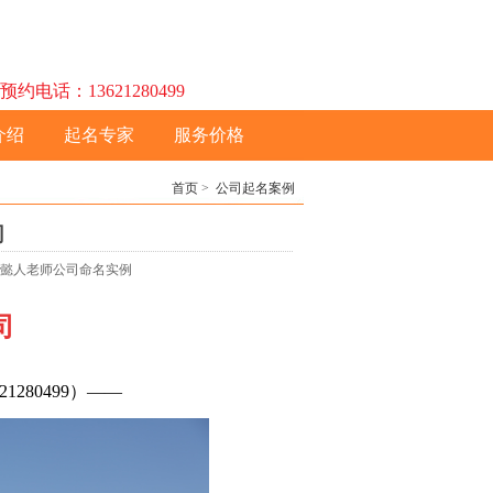
话：13621280499
介绍
起名专家
服务价格
首页
>
公司起名案例
司
网杨懿人老师公司命名实例
司
1280499）——