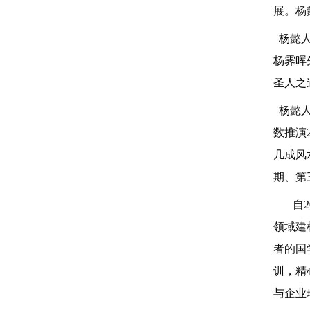
展。杨
杨懿人
杨霁晖
圣人之
杨懿人
数推演
几成风
期
、
第
自
领域建
者的国
训，精
与企业