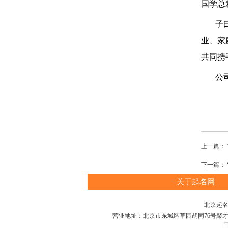
国学总
子
业、家
共同携
公司
上一篇：
下一篇：
关于起名网
北京起名
营业地址：北京市东城区草园胡同76号聚才大厦A座