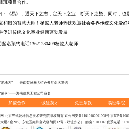
裁班项目合作。
曰：《易》，通天下之志，定天下之业，断天下之疑。同时，也
庭和谐的智慧大师！
杨懿人老师
热忱欢迎社会各界传统文化爱好
手促进传统文化事业健康蓬勃发展！
起名预约电话13621280499杨懿人老师
“老地方”——云南楚雄彝乡特色餐厅命名遴选
“荣亨”——海南建筑工程公司命名
加盟合作
诚征英才
免责条款
易经学院
网-北京三式乾坤信息技术研究院版权所有 京公网安备11010102001008号
京ICP备1000
206、东城区雍和宫戏楼胡同12号（双址办公） 邮编：100007 联系电话：136212804