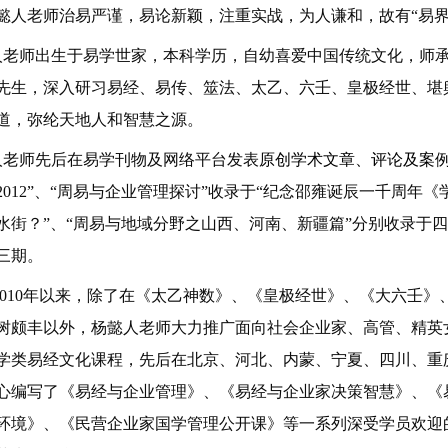
懿人老师治易严谨，易论新颖，注重实战，为人谦和，故有“易界
老师
出生于易学世家，本科学历，自
幼
喜
爱中国传统文化，
师
先生，深入研习
易经
、
易传、筮法、太乙、六壬、皇极经世、堪
道，
弥纶天地人和智慧之源
。
老师先后在易学刊物及网络平台发表
原创学术文章
、评论及案
2012”、“周易与企业管理探讨”收录于“纪念邵雍诞辰一千周年《
水街？”
、
“周易与地域分野之山西、河南、新疆篇”
分别
收录于四
三期
。
2010年以来，除了在《太乙神数》、《皇极经世》、《大六壬
树颇丰以外，杨懿人老师大力推广面向社会企业家、高管、精英
学类易经文化课程，先后在北京、河北、内蒙、宁夏、四川、重
心编写了《易经与企业管理》、《易经与企业家决策智慧》、《
环境》、《民营企业家国学管理公开课》等一系列深受学员欢迎