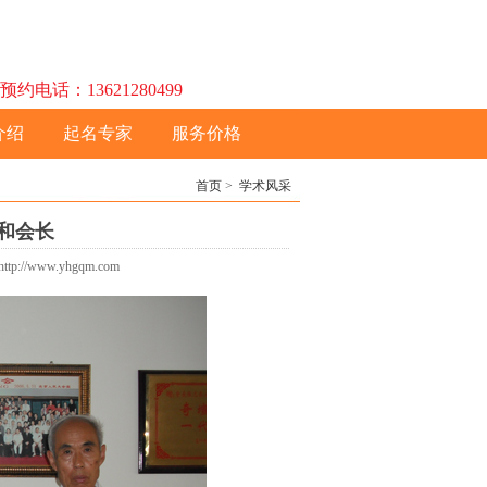
话：13621280499
介绍
起名专家
服务价格
首页
>
学术风采
和会长
/www.yhgqm.com