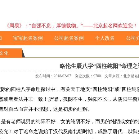
《周易》：“自强不息，厚德载物。”——北京起名网欢迎您！ 预约电
知
宝宝起名案例
公司起名案例
个人改名
公司
文化
略伦生辰八字“四柱纯阳”命理之
发布时间：2018-02-07 浏览次数：9700 文章来源：北京
际的四柱八字命理探讨中，有关天干地支“四柱纯阳”或“四柱纯
点或者看法并非一致！所谓，孤阴不生，独阳不长，从阴阳平衡
者对自己而言并不理想，这是初步的理解。
是有老师说男的纯阳不好，女的纯阴不好，而男的纯阴或女的
公允！对于论命之说始于汉代及南北朝时期，成熟于唐代，以御