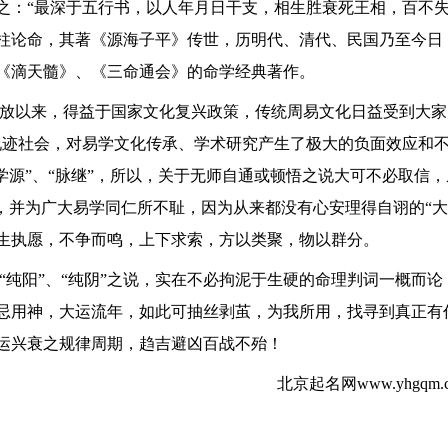
之：“最深于五行书，以人年月日干支，相生胜衰死王相，百不失
柱论命，其著《源海子平》传世，历明代、清代、民国乃至今日
《滴天髓》、《三命通会》的命学经典著作。
放以来，得益于
国家文化复兴政策，传统周易文化日益受到大家
现迹社会，对易学文化传承、学术研究
产生了极大的负面效应和不
学源
”、“脉继
”，所以，关于无师自通或顿悟之说大可不必取信，
”，并为广大易学同仁所不耻，因为从来都没有心安理得自诩的“大
生执愿，不争而鸣，上下求索，
方以类聚，物以群分
。
“纯阳”、“纯阴”之说，实在不必拘泥于生硬的命理判词一概而
忌用神，大运流年，如此可抽丝剥茧，为我所用，找寻到真正有
运兴衰之规律周期，趋吉避凶百战不殆！
北京起名网www.yhgq