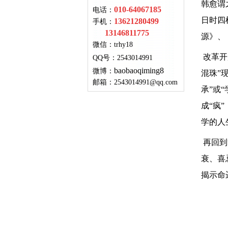
韩愈谓
010-64067185
电话：
日时四
13621280499
手机：
13146811775
源》、
微信：
trhy18
改革开
QQ号
：
2543014991
baobaoqiming8
微博：
混珠
”
邮箱：
2543014991@qq.com
承”
或“
成“疯
学的人
再回到
衰、喜
揭示命