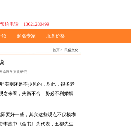
话：13621280499
介绍
起名专家
服务价格
首页
>
民俗文化
说
起名网命理学文化研究
阴”实则还是不少见的，对此，很多老
观念来看，失衡不合，势必不利婚姻
纯阳要好一些，其实这些观点不仅模糊
史李虚中《命书》为代表，五柳先生