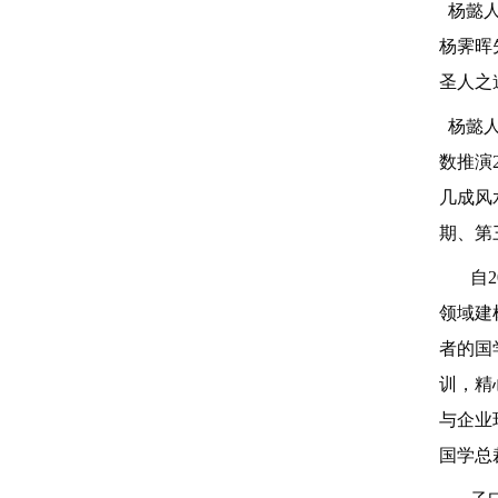
杨懿人
杨霁晖
圣人之
杨懿人
数推演
几成风
期
、
第
自
领域建
者的国
训，精
与企业
国学总