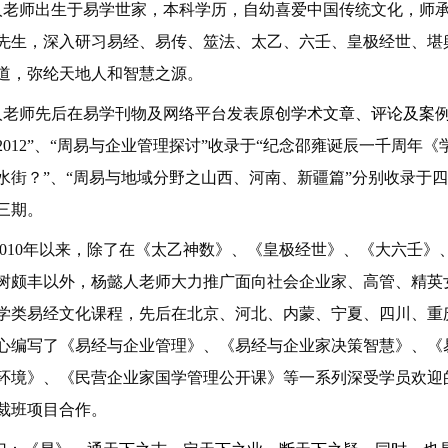
老师
出生于易学世家，本科学历，自
幼
喜
爱中国传统文化，
师
先生，深入研习
易经
、
易传、筮法、太乙、六壬、皇极经世、堪
道，
弥纶天地人和智慧之源
。
老师先后在易学刊物及网络平台发表
原创学术文章
、评论及案
2012”、“周易与企业管理探讨”收录于“纪念邵雍诞辰一千周年《
水街？”
、
“周易与地域分野之山西、河南、新疆篇”
分别
收录于四
三期
。
2010年以来，除了在《太乙神数》、《皇极经世》、《大六壬
树颇丰以外，杨懿人老师大力推广面向社会企业家、高管、精英
学类易经文化课程，先后在北京、河北、内蒙、宁夏、四川、重
心编写了《易经与企业管理》、《易经与企业家决策智慧》、《
环境》、《民营企业家国学管理公开课》等一系列深受学员欢迎
裁班项目合作。