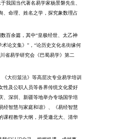
承于我国当代著名易学家杨景磐先生、
舆、命理、姓名之学，
探究
象数理占
例数
百
余
篇，
其中
“皇极经世、太乙神
学术论文集》”
，
“论历史文化名街缘何
川省易学研究会《巴蜀易学》第二
》、《大衍筮法》等高层次专业易学培训
女性及公职人员等各界传统文化爱好
庆、深圳、新疆等地举办专场国学培
易经智慧与家庭和谐》、《易经智慧
的课程教学大纲，并受邀北大、清华