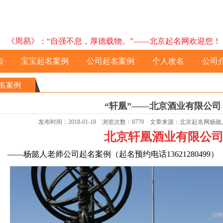
《周易》：“自强不息，厚德载物。”——北京起名网欢迎您！ 预约电
知
宝宝起名案例
公司起名案例
个人改名
公司
名案例
“轩凰”——北京酒业有限公司
发布时间：2018-01-18 浏览次数：8779 文章来源：北京起名网
北京轩凰酒业有限公
—
杨懿人老师公司
起名案例
（起名预约电话13621280499）