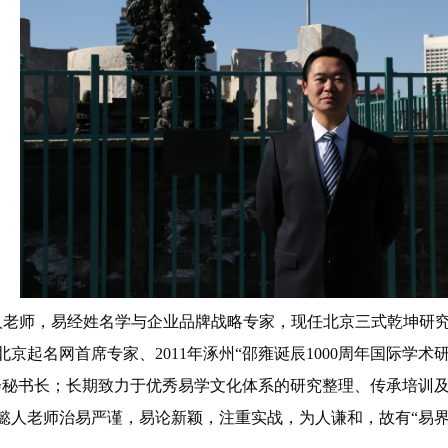
老师，易经姓名学与企业品牌战略专家，现任北京三式乾坤研
北京起名网首席专家、
2011年涿州“邵雍诞辰1000周年国际
会秘书长；长期致力于优秀易学文化体系的研究整理、传承培训
懿人老师治易严谨，易论新颖，注重实战，为人谦和，故有“易界