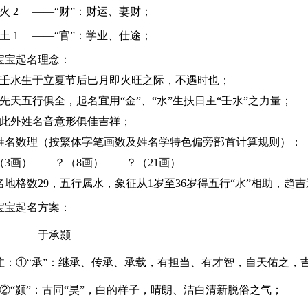
 2
——“财”
：财运、妻财；
 1
——“官”：学业、仕途；
宝宝起名理念：
水生于立夏节后巳月即火旺之际，不遇时也；
天五行俱全，起名宜用“金”、“水”生扶日主“壬水”之力量；
外姓名音意形俱佳吉祥；
名数理（按繁体字笔画数及姓名学特色偏旁部首计算规则）：
画）——？（8
画
）——？（21画）
名
地格数29，五行属水，象征从1岁至36岁得五行“水”相助，趋
宝起名方案：
于承颢
①“承”：继承、传承、承载，有担当、有才智，自天佑之，
”：古同“昊”，白的样子，晴朗、洁白清新脱俗之气；