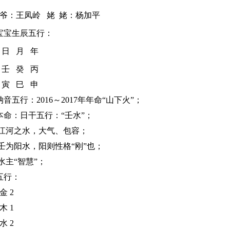
：王凤岭 姥 姥：杨加平
宝生辰五行：
 日 月 年
壬 癸 丙
寅 巳 申
五行：2016～2017年
年命“
山下火”；
命：日干五行：“壬水”；
河之水，大气、包容；
阳水，阳则性格“刚”也；
主“智慧”；
五行：
金 2
 1
 2