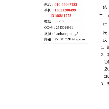
010-64067185
电话：
姥 爷
13621280499
手机：
13146811775
二、宝
微信：
trhy18
时
QQ号
：
2543014991
庚 
baobaoqiming8
微博：
邮箱：
2543014991@qq.com
戌 
1、纳音
2、本
①江
②壬为
③水
3、
木
水