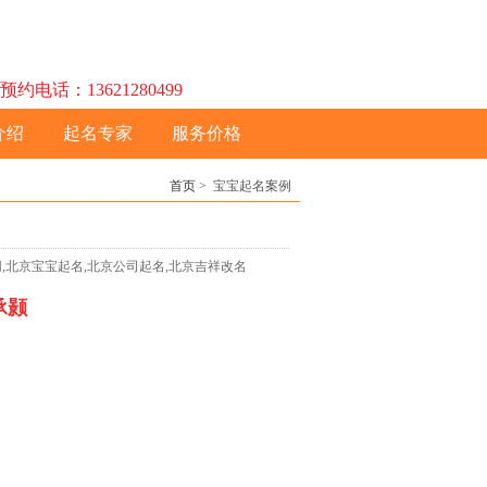
话：13621280499
介绍
起名专家
服务价格
首页
> 宝宝起名案例
名网,北京宝宝起名,北京公司起名,北京吉祥改名
承颢