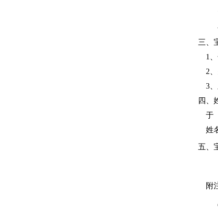
火
土
三、
1、壬
2、先
3、此
四、姓
于（3
姓
五、宝
附注：
②“颢